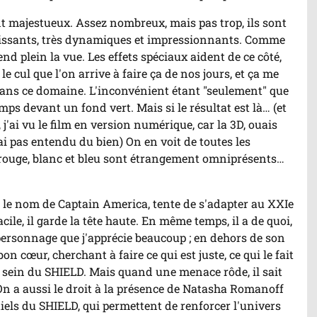
nt majestueux. Assez nombreux, mais pas trop, ils sont
uissants, très dynamiques et impressionnants. Comme
nd plein la vue. Les effets spéciaux aident de ce côté,
le cul que l'on arrive à faire ça de nos jours, et ça me
dans ce domaine. L'inconvénient étant "seulement" que
mps devant un fond vert. Mais si le résultat est là… (et
 j'ai vu le film en version numérique, car la 3D, ouais
 ai pas entendu du bien) On en voit de toutes les
e rouge, blanc et bleu sont étrangement omniprésents…
.
 le nom de Captain America, tente de s'adapter au XXIe
facile, il garde la tête haute. En même temps, il a de quoi,
 personnage que j'apprécie beaucoup ; en dehors de son
on cœur, cherchant à faire ce qui est juste, ce qui le fait
u sein du SHIELD. Mais quand une menace rôde, il sait
 On a aussi le droit à la présence de Natasha Romanoff
iels du SHIELD, qui permettent de renforcer l'univers