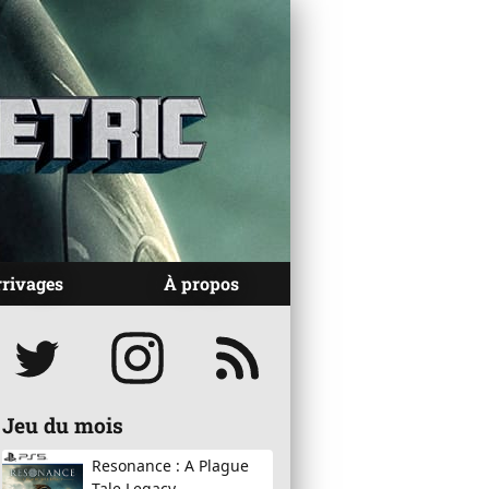
rrivages
À propos
Réseaux
Jeu du mois
Resonance : A Plague
Tale Legacy