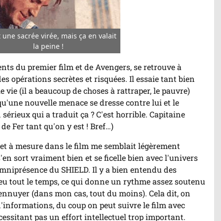
t une sacrée virée, mais ça en valait
r/Arrêter
la peine !
imation
nts du premier film et de Avengers, se retrouve à
es opérations secrètes et risquées. Il essaie tant bien
 vie (il a beaucoup de choses à rattraper, le pauvre)
'une nouvelle menace se dresse contre lui et le
 sérieux qui a traduit ça ? C'est horrible. Capitaine
e Fer tant qu'on y est ! Bref…)
r et à mesure dans le film me semblait légèrement
s'en sort vraiment bien et se ficelle bien avec l'univers
mniprésence du SHIELD. Il y a bien entendu des
eu tout le temps, ce qui donne un rythme assez soutenu
'ennuyer (dans mon cas, tout du moins). Cela dit, on
'informations, du coup on peut suivre le film avec
écessitant pas un effort intellectuel trop important.