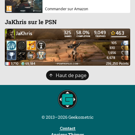
Commander sur Amazon
JaKhris sur le PSN
Retour
Haut de page
en
haut
© 2013–2026 Geekometric
Contact
Anciens Thèmes