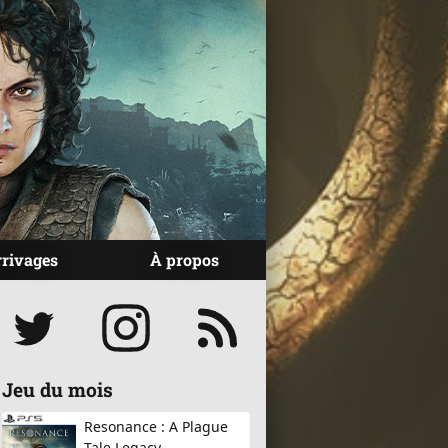
rrivages
À propos
Réseaux
Jeu du mois
Resonance : A Plague
Tale Legacy