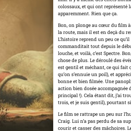
colossaux, et qui ont représenté l
apparemment. Rien que ça.
Bon, on plonge au cœur du film à 
la route, mais il est en deçà du re
L’histoire reprend un peu ce qu’il
commanditait tout depuis le déb
louche, et voilà, c’est Spectre. Bo
chose de plus. Le déroulé des évén
est gentil et méchant, ce qui fait
qu’on s’ennuie un poil), et appréc
bonne et bien filmée. Une panopli
action bien dosée accompagnée d
principal !). Cela étant dit, j’ai 
trois, et je suis gentil), pourtant
Le film se rattrape un peu sur l’
Craig. Lui n’a pas perdu de sa supe
courir et casser des mâchoires. L