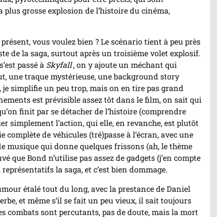
a plus grosse explosion de l’histoire du cinéma,
présent, vous voulez bien ? Le scénario tient à peu près
ste de la saga, surtout après un troisième volet explosif.
 s’est passé à
Skyfall
, on y ajoute un méchant qui
ut, une traque mystérieuse, une background story
n, je simplifie un peu trop, mais on en tire pas grand
ements est prévisible assez tôt dans le film, on sait qui
 qu’on finit par se détacher de l’histoire (comprendre
ier simplement l’action, qui elle, en revanche, est plutôt
e complète de véhicules (tré)passe à l’écran, avec une
e musique qui donne quelques frissons (ah, le thème
trouvé que Bond n’utilise pas assez de gadgets (j’en compte
 si représentatifs la saga, et c’est bien dommage.
humour étalé tout du long, avec la prestance de Daniel
rbe, et même s’il se fait un peu vieux, il sait toujours
es combats sont percutants, pas de doute, mais la mort