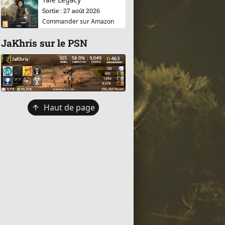
Sortie : 27 août 2026
Commander sur Amazon
JaKhris sur le PSN
Retour
Haut de page
en
haut