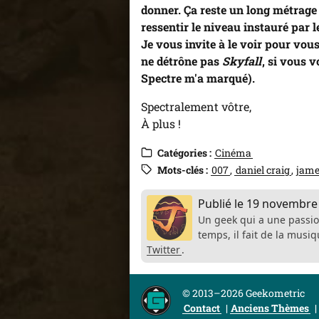
donner. Ça reste un long métrage d
ressentir le niveau instauré par 
Je vous invite à le voir pour vou
ne détrône pas
Skyfall
, si vous 
Spectre m'a marqué).
Spectralement vôtre,
À plus !
Catégories :
Cinéma
Mots-clés :
007
daniel craig
jame
Publié le
19 novembre
Un geek qui a une passio
temps, il fait de la mus
Twitter
.
© 2013–2026 Geekometric
Contact
Anciens Thèmes