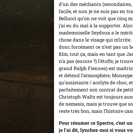
d’un des méchants (secondaires, j
facile, et non je ne suis pas en t
Bellucci qu’on ne voit que cinq 
j’ai eu du mal à la supporter. Alor
mademoiselle Seydoux a le mérite 
chose dans le visage qui m’irrite.
donc forcément ce n’est pas un b
film, tout ça, mais en tant que J
n’a pas (encore ?) l’étoffe, je tr
grand Ralph Fiennes) est maîtrisé
et détend l’atmosphère, Moneypen
qu’assistante / acolyte de choc, et
parfaitement son contrat de petit 
Christoph Waltz est toujours aus
de nemesis, mais je trouve que 
reste très bon, mais l’histoire ca
Pour résumer ce Spectre, c’est un
je l’ai dit, lynchez-moi si vous v