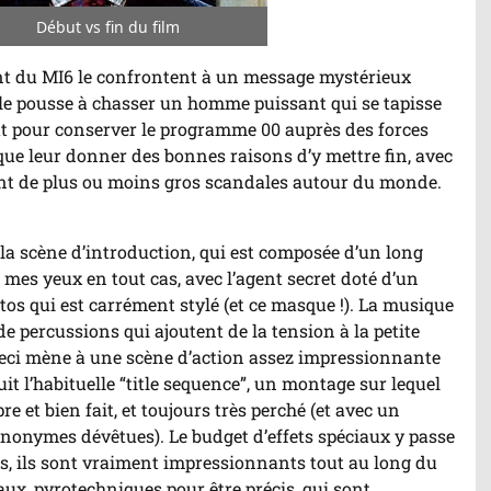
Début vs fin du film
r/Arrêter
imation
nt du MI6 le confrontent à un message mystérieux
 le pousse à chasser un homme puissant qui se tapisse
at pour conserver le programme 00 auprès des forces
ue leur donner des bonnes raisons d’y mettre fin, avec
ent de plus ou moins gros scandales autour du monde.
la scène d’introduction, qui est composée d’un long
 mes yeux en tout cas, avec l’agent secret doté d’un
os qui est carrément stylé (et ce masque !). La musique
e percussions qui ajoutent de la tension à la petite
ceci mène à une scène d’action assez impressionnante
suit l’habituelle “title sequence”, un montage sur lequel
re et bien fait, et toujours très perché (et avec un
nymes dévêtues). Le budget d’effets spéciaux y passe
rs, ils sont vraiment impressionnants tout au long du
aux, pyrotechniques pour être précis, qui sont