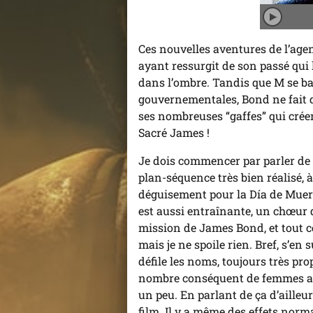
Joue
l'an
Ces nouvelles aventures de l’age
ayant ressurgit de son passé qui
dans l’ombre. Tandis que M se b
gouvernementales, Bond ne fait q
ses nombreuses “gaffes” qui cré
Sacré James !
Je dois commencer par parler de 
plan-séquence très bien réalisé, à
déguisement pour la Día de Muert
est aussi entraînante, un chœur d
mission de James Bond, et tout 
mais je ne spoile rien. Bref, s’en 
défile les noms, toujours très prop
nombre conséquent de femmes ano
un peu. En parlant de ça d’ailleu
film. Il y a même des effets norm