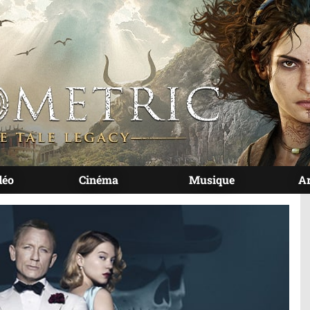
déo
Cinéma
Musique
A