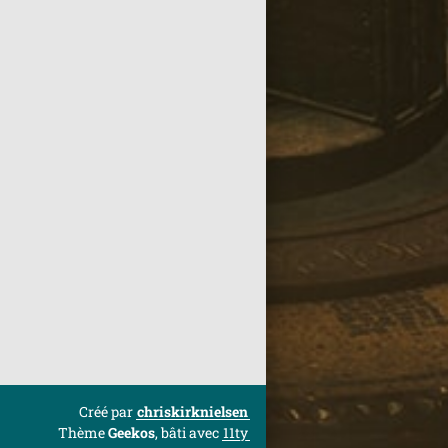
Créé par
chriskirknielsen
Thème
Geekos
, bâti avec
11ty