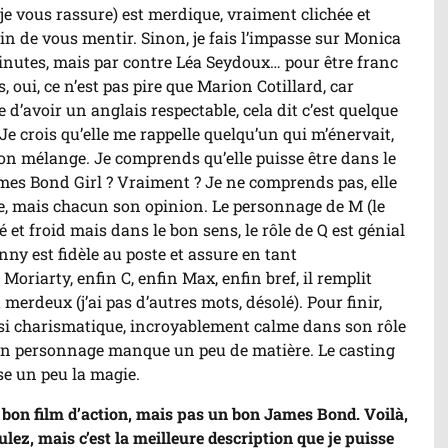
e vous rassure) est merdique, vraiment clichée et
rain de vous mentir. Sinon, je fais l’impasse sur Monica
minutes, mais par contre Léa Seydoux… pour être franc
s, oui, ce n’est pas pire que Marion Cotillard, car
d’avoir un anglais respectable, cela dit c’est quelque
 Je crois qu’elle me rappelle quelqu’un qui m’énervait,
on mélange. Je comprends qu’elle puisse être dans le
ames Bond Girl ? Vraiment ? Je ne comprends pas, elle
ouve, mais chacun son opinion. Le personnage de M (le
 et froid mais dans le bon sens, le rôle de Q est génial
ny est fidèle au poste et assure en tant
 Moriarty, enfin C, enfin Max, enfin bref, il remplit
merdeux (j’ai pas d’autres mots, désolé). Pour finir,
si charismatique, incroyablement calme dans son rôle
son personnage manque un peu de matière. Le casting
sse un peu la magie.
 bon film d’action, mais pas un bon James Bond. Voilà,
oulez, mais c’est la meilleure description que je puisse