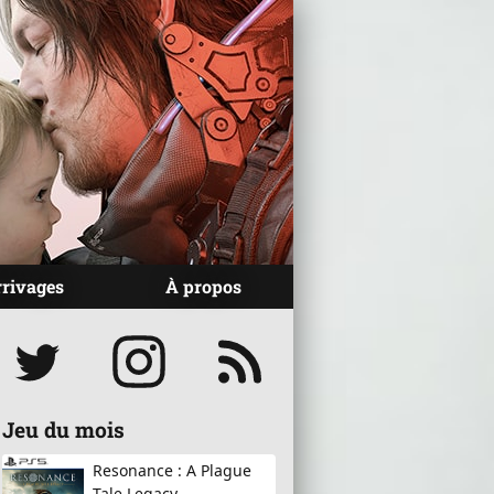
rrivages
À propos
Réseaux
Jeu du mois
Resonance : A Plague
Tale Legacy