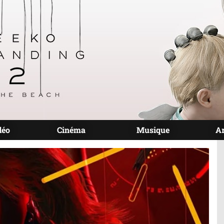
déo
Cinéma
Musique
A