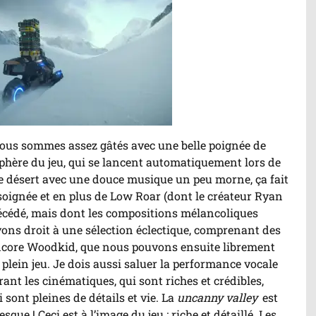
nous sommes assez gâtés avec une belle poignée de
hère du jeu, qui se lancent automatiquement lors de
e désert avec une douce musique un peu morne, ça fait
 soignée et en plus de Low Roar (dont le créateur Ryan
cédé, mais dont les compositions mélancoliques
vons droit à une sélection éclectique, comprenant des
ore Woodkid, que nous pouvons ensuite librement
 plein jeu. Je dois aussi saluer la performance vocale
t les cinématiques, qui sont riches et crédibles,
 sont pleines de détails et vie. La
uncanny valley
est
que ! Ceci est à l’image du jeu : riche et détaillé. Les