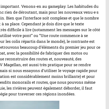
ez important. Venons-en au gameplay. Les habitudes du
onc rien de déroutant, mais pour les nouveaux venu·e·s
ain. Bien que l’interface soit complexe et que le nombre
à sa place. Cependant je dois dire que le texte
très difficile à lire (notamment les messages sur le côté
 utilisé votre pont” ou “Une route commence à se
our les colis répartis dans le monde), le contraste est
s retrouvons beaucoup d’éléments du premier jeu pour ce
bat, avec la possibilité de fabriquer des motos ou
ue reconstruire des routes et, nouveauté, des
V Magellan, est aussi très pratique pour se rendre
mais si nous essayons d’utiliser le voyage rapide pour
uation est considérablement moins brillante) et pour
 lesdits monorails et routes, que nous pouvons même
uie, les rivières peuvent également déborder, il faut
tégie pour traverser ces régions inondées.