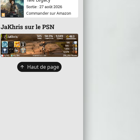
Sortie : 27 août 2026
Commander sur Amazon
JaKhris sur le PSN
Retour
Haut de page
en
haut