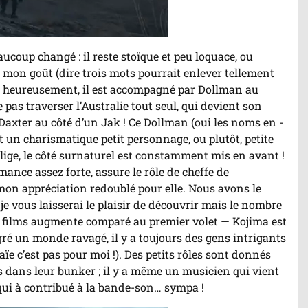
coup changé : il reste stoïque et peu loquace, ou
mon goût (dire trois mots pourrait enlever tellement
 heureusement, il est accompagné par Dollman au
e pas traverser l’Australie tout seul, qui devient son
xter au côté d’un Jak ! Ce Dollman (oui les noms en -
t un charismatique petit personnage, ou plutôt, petite
ige, le côté surnaturel est constamment mis en avant !
mance assez forte, assure le rôle de cheffe de
 mon appréciation redoublé pour elle. Nous avons le
je vous laisserai le plaisir de découvrir mais le nombre
 de films augmente comparé au premier volet — Kojima est
ré un monde ravagé, il y a toujours des gens intrigants
, aïe c’est pas pour moi !). Des petits rôles sont donnés
 dans leur bunker ; il y a même un musicien qui vient
qui à contribué à la bande-son… sympa !