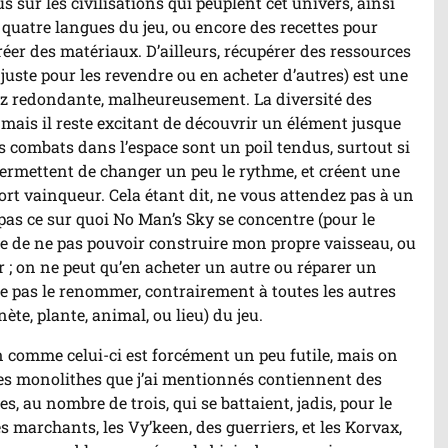
 sur les civilisations qui peuplent cet univers, ainsi
quatre langues du jeu, ou encore des recettes pour
éer des matériaux. D’ailleurs, récupérer des ressources
juste pour les revendre ou en acheter d’autres) est une
sez redondante, malheureusement. La diversité des
, mais il reste excitant de découvrir un élément jusque
es combats dans l’espace sont un poil tendus, surtout si
 permettent de changer un peu le rythme, et créent une
sort vainqueur. Cela étant dit, ne vous attendez pas à un
 pas ce sur quoi No Man’s Sky se concentre (pour le
ste de ne pas pouvoir construire mon propre vaisseau, ou
 ; on ne peut qu’en acheter un autre ou réparer un
 pas le renommer, contrairement à toutes les autres
ète, plante, animal, ou lieu) du jeu.
n comme celui-ci est forcément un peu futile, mais on
 Les monolithes que j’ai mentionnés contiennent des
s, au nombre de trois, qui se battaient, jadis, pour le
des marchants, les Vy’keen, des guerriers, et les Korvax,