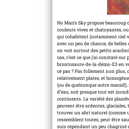
No Man’s Sky propose beaucoup de 
couleurs vives et chatoyantes, ou 
qui cohabitent (notamment ciel ve
avec un peu de chance, de belles 
on voit surtout des petits arachn
cas, c’est ce que j’ai constaté su
brontosaure-de-la-démo-E3 en vue 
ce pas ? Pas follement non plus, c
relativement plates, et homogènes
(ou de quelconque autre massif), 
d’eau, soit presque tout est inond
continents. La variété des planèt
peuvent être ardentes, glaciales, 
trouver un abri naturel (comme un
ressemblent toutes, peut-être sauf
suis cependant un peu chagriné d