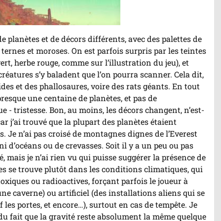
planètes et de décors différents, avec des palettes de
ternes et moroses. On est parfois surpris par les teintes
rt, herbe rouge, comme sur l’illustration du jeu), et
créatures s’y baladent que l’on pourra scanner. Cela dit,
ides et des phallosaures, voire des rats géants. En tout
r presque une centaine de planètes, et pas de
- tristesse. Bon, au moins, les décors changent, n’est-
ar j’ai trouvé que la plupart des planètes étaient
. Je n’ai pas croisé de montagnes dignes de l’Everest
ni d’océans ou de crevasses. Soit il y a un peu ou pas
é, mais je n’ai rien vu qui puisse suggérer la présence de
es se trouve plutôt dans les conditions climatiques, qui
toxiques ou radioactives, forçant parfois le joueur à
e caverne) ou artificiel (des installations aliens qui se
 les portes, et encore…), surtout en cas de tempête. Je
u fait que la gravité reste absolument la même quelque