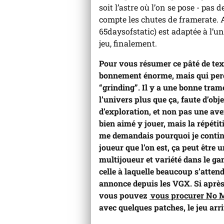
soit l’astre où l’on se pose - pa
compte les chutes de framerate. 
65daysofstatic) est adaptée à l’un
jeu, finalement.
Pour vous résumer ce pâté de text
bonnement énorme, mais qui perd
“grinding”. Il y a une bonne tram
l’univers plus que ça, faute d’objec
d’exploration, et non pas une ave
bien aimé y jouer, mais la répéti
me demandais pourquoi je continua
joueur que l’on est, ça peut être
multijoueur et variété dans le ga
celle à laquelle beaucoup s’atte
annonce depuis les VGX. Si après 
vous pouvez
vous procurer No M
avec quelques patches, le jeu arri