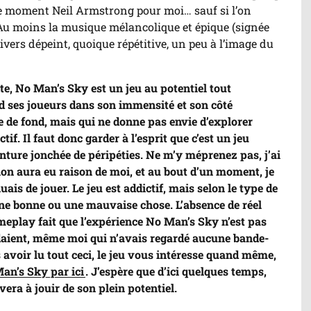
s de moment Neil Armstrong pour moi… sauf si l’on
Au moins la musique mélancolique et épique (signée
ivers dépeint, quoique répétitive, un peu à l’image du
e, No Man’s Sky est un jeu au potentiel tout
 ses joueurs dans son immensité et son côté
e de fond, mais qui ne donne pas envie d’explorer
tif. Il faut donc garder à l’esprit que c’est un jeu
nture jonchée de péripéties. Ne m’y méprenez pas, j’ai
tion aura eu raison de moi, et au bout d’un moment, je
is de jouer. Le jeu est addictif, mais selon le type de
 une bonne ou une mauvaise chose. L’absence de réel
meplay fait que l’expérience No Man’s Sky n’est pas
ndaient, même moi qui n’avais regardé aucune bande-
avoir lu tout ceci, le jeu vous intéresse quand même,
an’s Sky par ici
. J’espère que d’ici quelques temps,
vera à jouir de son plein potentiel.