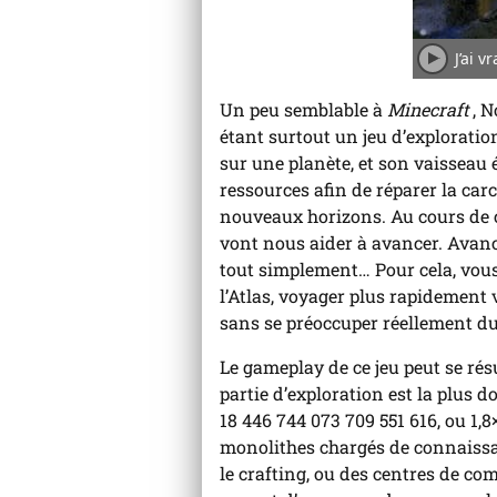
J’ai 
Joue
l'an
Un peu semblable à
Minecraft
, 
étant surtout un jeu d’explorat
sur une planète, et son vaisseau é
ressources afin de réparer la carc
nouveaux horizons. Au cours de ce
vont nous aider à avancer. Avance
tout simplement… Pour cela, vous 
l’Atlas, voyager plus rapidement v
sans se préoccuper réellement du
Le gameplay de ce jeu peut se rés
partie d’exploration est la plus d
18 446 744 073 709 551 616, ou 1,
monolithes chargés de connaiss
le crafting, ou des centres de co