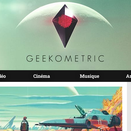
déo
Cinéma
Musique
A