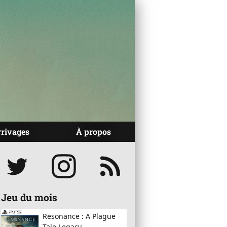
rrivages
À propos
Réseaux
Jeu du mois
Resonance : A Plague
Tale Legacy