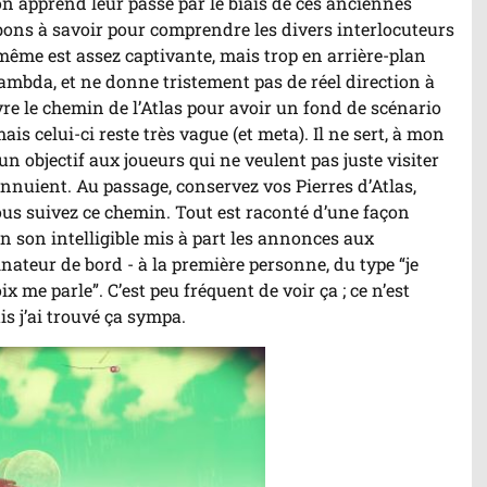
on apprend leur passé par le biais de ces anciennes
 bons à savoir pour comprendre les divers interlocuteurs
e-même est assez captivante, mais trop en arrière-plan
 lambda, et ne donne tristement pas de réel direction à
ivre le chemin de l’Atlas pour avoir un fond de scénario
is celui-ci reste très vague (et meta). Il ne sert, à mon
n objectif aux joueurs qui ne veulent pas juste visiter
s’ennuient. Au passage, conservez vos Pierres d’Atlas,
i vous suivez ce chemin. Tout est raconté d’une façon
un son intelligible mis à part les annonces aux
ateur de bord - à la première personne, du type “je
x me parle”. C’est peu fréquent de voir ça ; ce n’est
s j’ai trouvé ça sympa.