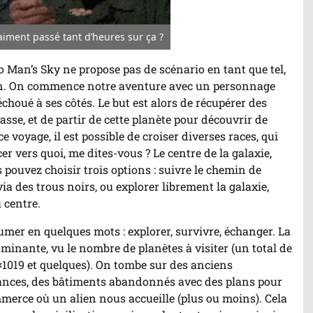
vraiment passé tant d’heures sur ça ?
r/Arrêter
imation
No Man’s Sky ne propose pas de scénario en tant que tel,
ion. On commence notre aventure avec un personnage
choué à ses côtés. Le but est alors de récupérer des
asse, et de partir de cette planète pour découvrir de
 voyage, il est possible de croiser diverses races, qui
r vers quoi, me dites-vous ? Le centre de la galaxie,
pouvez choisir trois options : suivre le chemin de
ia des trous noirs, ou explorer librement la galaxie,
 centre.
umer en quelques mots : explorer, survivre, échanger. La
ominante, vu le nombre de planètes à visiter (un total de
8×1019 et quelques). On tombe sur des anciens
ances, des bâtiments abandonnés avec des plans pour
mmerce où un alien nous accueille (plus ou moins). Cela