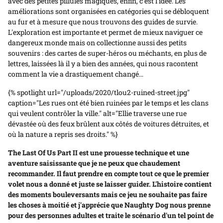
avec des petites pillules magiques, enfin, c'est l'idée. Les
améliorations sont organisées en catégories qui se débloquent
au fur et à mesure que nous trouvons des guides de survie.
L'exploration est importante et permet de mieux naviguer ce
dangereux monde mais on collectionne aussi des petits
souvenirs : des cartes de super-héros ou méchants, en plus de
lettres, laissées là il y a bien des années, qui nous racontent
comment la vie a drastiquement changé…
{% spotlight url="/uploads/2020/tlou2-ruined-street.jpg"
caption="Les rues ont été bien ruinées par le temps et les clans
qui veulent contrôler la ville." alt="Ellie traverse une rue
dévastée où des feux brûlent aux côtés de voitures détruites, et
où la nature a repris ses droits." %}
The Last Of Us Part II est une prouesse technique et une
aventure saisissante que je ne peux que chaudement
recommander. Il faut prendre en compte tout ce que le premier
volet nous a donné et juste se laisser guider. L'histoire contient
des moments bouleversants mais ce jeu ne souhaite pas faire
les choses à moitié et j'apprécie que Naughty Dog nous prenne
pour des personnes adultes et traite le scénario d'un tel point de