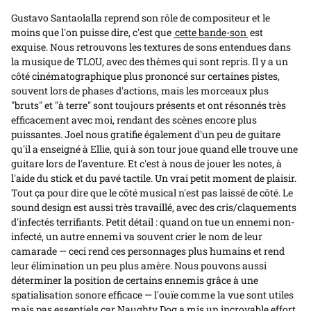
Gustavo Santaolalla reprend son rôle de compositeur et le
moins que l'on puisse dire, c'est que
cette bande-son
est
exquise. Nous retrouvons les textures de sons entendues dans
la musique de TLOU, avec des thèmes qui sont repris. Il y a un
côté cinématographique plus prononcé sur certaines pistes,
souvent lors de phases d'actions, mais les morceaux plus
"bruts" et "à terre" sont toujours présents et ont résonnés très
efficacement avec moi, rendant des scènes encore plus
puissantes. Joel nous gratifie également d'un peu de guitare
qu'il a enseigné à Ellie, qui à son tour joue quand elle trouve une
guitare lors de l'aventure. Et c'est à nous de jouer les notes, à
l'aide du stick et du pavé tactile. Un vrai petit moment de plaisir.
Tout ça pour dire que le côté musical n'est pas laissé de côté. Le
sound design est aussi très travaillé, avec des cris/claquements
d'infectés terrifiants. Petit détail : quand on tue un ennemi non-
infecté, un autre ennemi va souvent crier le nom de leur
camarade — ceci rend ces personnages plus humains et rend
leur élimination un peu plus amère. Nous pouvons aussi
déterminer la position de certains ennemis grâce à une
spatialisation sonore efficace — l'ouïe comme la vue sont utiles
mais pas essentiels car Naughty Dog a mis un incroyable effort