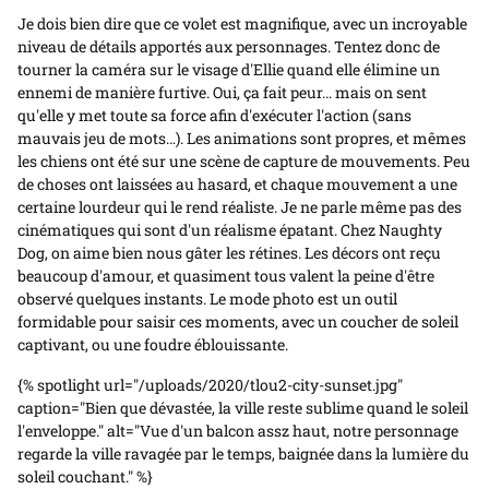
Je dois bien dire que ce volet est magnifique, avec un incroyable
niveau de détails apportés aux personnages. Tentez donc de
tourner la caméra sur le visage d'Ellie quand elle élimine un
ennemi de manière furtive. Oui, ça fait peur… mais on sent
qu'elle y met toute sa force afin d'exécuter l'action (sans
mauvais jeu de mots…). Les animations sont propres, et mêmes
les chiens ont été sur une scène de capture de mouvements. Peu
de choses ont laissées au hasard, et chaque mouvement a une
certaine lourdeur qui le rend réaliste. Je ne parle même pas des
cinématiques qui sont d'un réalisme épatant. Chez Naughty
Dog, on aime bien nous gâter les rétines. Les décors ont reçu
beaucoup d'amour, et quasiment tous valent la peine d'être
observé quelques instants. Le mode photo est un outil
formidable pour saisir ces moments, avec un coucher de soleil
captivant, ou une foudre éblouissante.
{% spotlight url="/uploads/2020/tlou2-city-sunset.jpg"
caption="Bien que dévastée, la ville reste sublime quand le soleil
l'enveloppe." alt="Vue d'un balcon assz haut, notre personnage
regarde la ville ravagée par le temps, baignée dans la lumière du
soleil couchant." %}