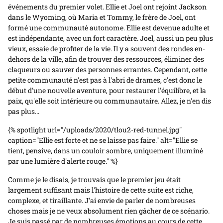
événements du premier volet. Ellie et Joel ont rejoint Jackson
dans le Wyoming, où Maria et Tommy, le frère de Joel, ont
formé une communauté autonome. Ellie est devenue adulte et
est indépendante, avec un fort caractère. Joel, aussi un peu plus
vieux, essaie de profiter de la vie. Il y a souvent des rondes en-
dehors de la ville, afin de trouver des ressources, éliminer des
claqueurs ou sauver des personnes errantes. Cependant, cette
petite communauté n'est pas à l'abri de drames, c'est donc le
début d'une nouvelle aventure, pour restaurer l'équilibre, et la
paix, qu'elle soit intérieure ou communautaire. Allez, je n'en dis
pas plus…
{% spotlight url="/uploads/2020/tlou2-red-tunnel.jpg"
caption="Ellie est forte et ne se laisse pas faire." alt="Ellie se
tient, pensive, dans un couloir sombre, uniquement illuminé
par une lumière d'alerte rouge." %}
Comme je le disais, je trouvais que le premier jeu était
largement suffisant mais l'histoire de cette suite est riche,
complexe, et tiraillante. J'ai envie de parler de nombreuses
choses mais je ne veux absolument rien gâcher de ce scénario.
Je suis passé par de nombreuses émotions au cours de cette