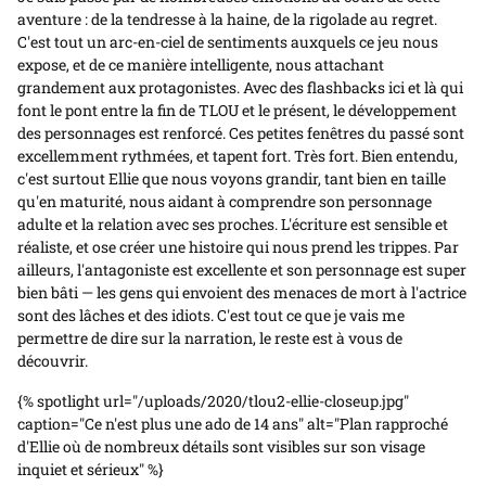
aventure : de la tendresse à la haine, de la rigolade au regret.
C'est tout un arc-en-ciel de sentiments auxquels ce jeu nous
expose, et de ce manière intelligente, nous attachant
grandement aux protagonistes. Avec des flashbacks ici et là qui
font le pont entre la fin de TLOU et le présent, le développement
des personnages est renforcé. Ces petites fenêtres du passé sont
excellemment rythmées, et tapent fort. Très fort. Bien entendu,
c'est surtout Ellie que nous voyons grandir, tant bien en taille
qu'en maturité, nous aidant à comprendre son personnage
adulte et la relation avec ses proches. L'écriture est sensible et
réaliste, et ose créer une histoire qui nous prend les trippes. Par
ailleurs, l'antagoniste est excellente et son personnage est super
bien bâti — les gens qui envoient des menaces de mort à l'actrice
sont des lâches et des idiots. C'est tout ce que je vais me
permettre de dire sur la narration, le reste est à vous de
découvrir.
{% spotlight url="/uploads/2020/tlou2-ellie-closeup.jpg"
caption="Ce n'est plus une ado de 14 ans" alt="Plan rapproché
d'Ellie où de nombreux détails sont visibles sur son visage
inquiet et sérieux" %}