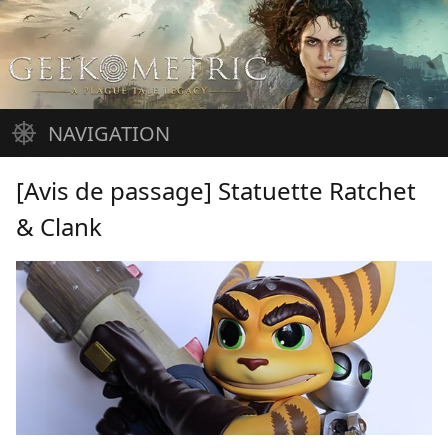
Aller
au
contenu
NAVIGATION
Accueil
Jeux vidéo
Cinéma
Musique
Arrivages
À propos
[Avis de passage] Statuette Ratchet
& Clank