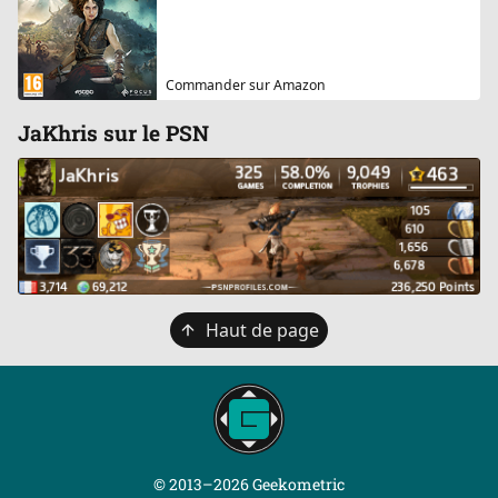
Commander sur Amazon
JaKhris sur le PSN
Retour
Haut de page
en
haut
© 2013–2026 Geekometric