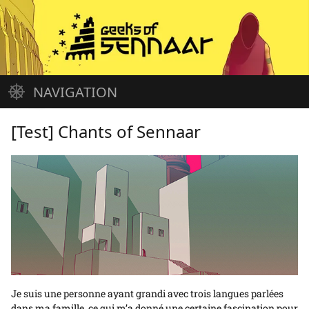
Aller
au
contenu
NAVIGATION
Accueil
Jeux vidéo
Cinéma
Musique
Arrivages
À propos
[Test] Chants of Sennaar
Je suis une personne ayant grandi avec trois langues parlées
dans ma famille, ce qui m’a donné une certaine fascination pour