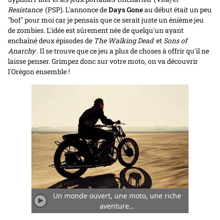
Resistance
(PSP). L'annonce de
Days Gone
au début était un peu
"bof" pour moi car je pensais que ce serait juste un énième jeu
de zombies. L'idée est sûrement née de quelqu'un ayant
enchaîné deux épisodes de
The Walking Dead
et
Sons of
Anarchy
. Il se trouve que ce jeu a plus de choses à offrir qu'il ne
laisse penser. Grimpez donc sur votre moto, on va découvrir
l'Orégon ensemble !
Un monde ouvert, une moto, une riche
Jouer/Arrêter
aventure…