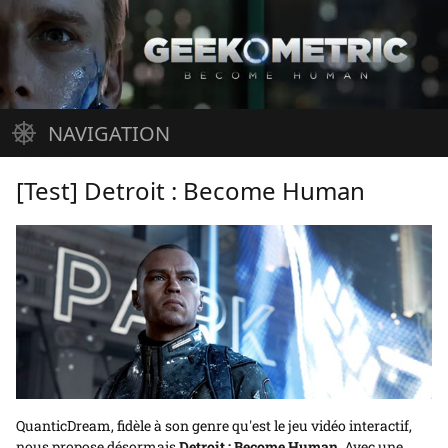
Aller
au
contenu
NAVIGATION
Accueil
Jeux vidéo
Cinéma
Musique
Arrivages
À propos
[Test] Detroit : Become Human
QuanticDream, fidèle à son genre qu'est le jeu vidéo interactif,
nous propose désormais
Detroit : Become Human
. Avec une