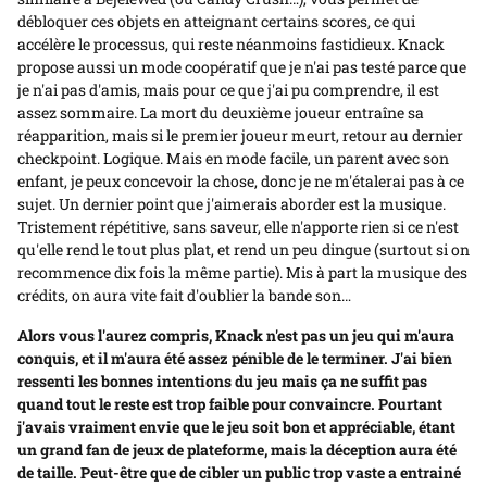
débloquer ces objets en atteignant certains scores, ce qui
accélère le processus, qui reste néanmoins fastidieux. Knack
propose aussi un mode coopératif que je n'ai pas testé parce que
je n'ai pas d'amis, mais pour ce que j'ai pu comprendre, il est
assez sommaire. La mort du deuxième joueur entraîne sa
réapparition, mais si le premier joueur meurt, retour au dernier
checkpoint. Logique. Mais en mode facile, un parent avec son
enfant, je peux concevoir la chose, donc je ne m'étalerai pas à ce
sujet. Un dernier point que j'aimerais aborder est la musique.
Tristement répétitive, sans saveur, elle n'apporte rien si ce n'est
qu'elle rend le tout plus plat, et rend un peu dingue (surtout si on
recommence dix fois la même partie). Mis à part la musique des
crédits, on aura vite fait d'oublier la bande son…
Alors vous l'aurez compris, Knack n'est pas un jeu qui m'aura
conquis, et il m'aura été assez pénible de le terminer. J'ai bien
ressenti les bonnes intentions du jeu mais ça ne suffit pas
quand tout le reste est trop faible pour convaincre. Pourtant
j'avais vraiment envie que le jeu soit bon et appréciable, étant
un grand fan de jeux de plateforme, mais la déception aura été
de taille. Peut-être que de cibler un public trop vaste a entrainé