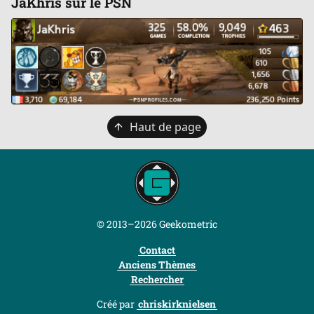
JaKhris sur le PSN
Retour
Haut de page
en
haut
© 2013–2026 Geekometric
Contact
Anciens Thèmes
Rechercher
Créé par
chriskirknielsen