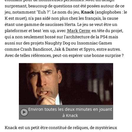
surprenant, beaucoup de questions ont été posées autour de ce
jeu, notamment "‌Euh ?‌". Le nom du jeu,
Knack
(anglophobes : le
K est muet), n'a pas aidé non plus chez les français, la cause
étant une gamme de saucisses Herta. Le jeu se veut être un
plateformer et beat 'em up, avec
Mark Cerny
en tête du projet,
qui a non seulement bossé sur l'architecture de la PS4 mais
aussi sur des projets Naughty Dog ou Insomniac Games
comme Crash Bandicoot, Jak & Daxter et Spyro, entre autres.
Avec de telles références, peut-on espérer une bonne surprise ?
Environ toutes les deux minutes en jouant
Jouer/Arrêter
à Knack
l'animation
Knack est un petit être constitué de reliques, de mystérieux