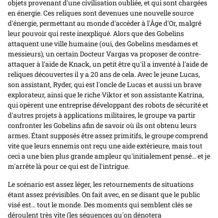
objets provenant d'une civilisation oubliée, et qui sont chargées
en énergie. Ces reliques sont devenues une nouvelle source
d'énergie, permettant au monde d'accéder à l'Âge d'Or, malgré
leur pouvoir qui reste inexpliqué. Alors que des Gobelins
attaquent une ville humaine (oui, des Gobelins mesdames et
messieurs), un certain Docteur Vargas va proposer de contre-
attaquer à l'aide de Knack, un petit être qu'il a inventé à l'aide de
reliques découvertes il y a 20 ans de cela. Avec le jeune Lucas,
son assistant, Ryder, qui est l'oncle de Lucas et aussi un brave
explorateur, ainsi que le riche Viktor et son assistante Katrina,
qui opèrent une entreprise développant des robots de sécurité et
d'autres projets à applications militaires, le groupe va partir
confronter les Gobelins afin de savoir où ils ont obtenu leurs
armes. Étant supposés être assez primitifs, le groupe comprend
vite que leurs ennemis ont reçu une aide extérieure, mais tout
ceci a une bien plus grande ampleur qu'initialement pensé… et je
m'arrête là pour ce qui est de l'intrigue.
Le scénario est assez léger, les retournements de situations
étant assez prévisibles. On fait avec, en se disant que le public
visé est… tout le monde. Des moments qui semblent clés se
déroulent très vite (les séquences qu'on dénotera