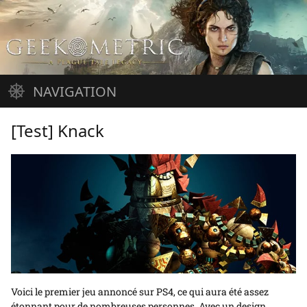
Aller
au
contenu
NAVIGATION
Accueil
Jeux vidéo
Cinéma
Musique
Arrivages
À propos
[Test] Knack
Voici le premier jeu annoncé sur PS4, ce qui aura été assez
étonnant pour de nombreuses personnes. Avec un design