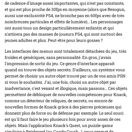
de cadence d'image assez importantes, qui n'est pas constante,
et qui est plus proche de 30fps en moyenne (alors que Resogun,
aussi une exclusivité PS4, ne bronche pas en 60fps avec de très
nombreuses particules et effets de lumière)… Les personnages
ont aussi tous un design particulièrement enfantin et qui
n'attirera pas des masses de joueurs PS4, qui sont surtout des
jeunes adultes et plus. Peut-être pour leurs gosses ?
Les interfaces des menus sont totalement détachées du jeu, très
froides et génériques, sans personnalité. En gros, j'avais
l'impression de sortir du jeu. Ce genre d'interface apparaît
quand on trouve des objets secrets. D'ailleurs, un système vous
permet de choisir un autre objet trouvé par un de vos amis PSN
si vous le souhaitez. J'ai, une fois, choisi un autre objet par
inadvertance, c'est vexant et illogique, mais passons… Ces objets
permettent de débloquer de nouvelles compétences pour Knack,
comme un détecteur de reliques, de secrets, ou encore de
nouvelles formes de Knack grâce à des pierres précieuses qui
donnent plus de force ou de défense par exemple. Le seul souci
est qu'il faut faire le jeu plusieurs fois pour avoir assez de ces
objets. Mais l'application Knack's Quest, un puzzle-game
similaire à Bejelewed (ou Candy Crush…), vous permet de