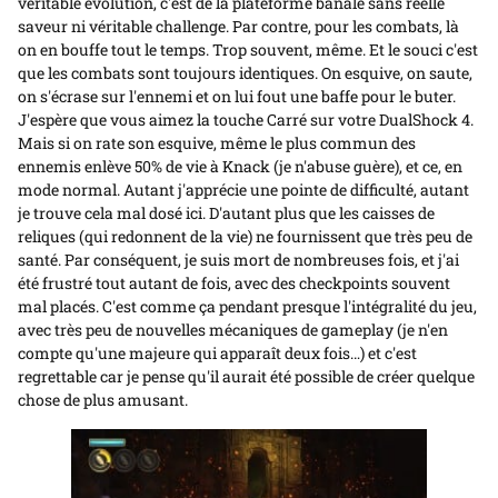
véritable évolution, c'est de la plateforme banale sans réelle
saveur ni véritable challenge. Par contre, pour les combats, là
on en bouffe tout le temps. Trop souvent, même. Et le souci c'est
que les combats sont toujours identiques. On esquive, on saute,
on s'écrase sur l'ennemi et on lui fout une baffe pour le buter.
J'espère que vous aimez la touche Carré sur votre DualShock 4.
Mais si on rate son esquive, même le plus commun des
ennemis enlève 50% de vie à Knack (je n'abuse guère), et ce, en
mode normal. Autant j'apprécie une pointe de difficulté, autant
je trouve cela mal dosé ici. D'autant plus que les caisses de
reliques (qui redonnent de la vie) ne fournissent que très peu de
santé. Par conséquent, je suis mort de nombreuses fois, et j'ai
été frustré tout autant de fois, avec des checkpoints souvent
mal placés. C'est comme ça pendant presque l'intégralité du jeu,
avec très peu de nouvelles mécaniques de gameplay (je n'en
compte qu'une majeure qui apparaît deux fois…) et c'est
regrettable car je pense qu'il aurait été possible de créer quelque
chose de plus amusant.