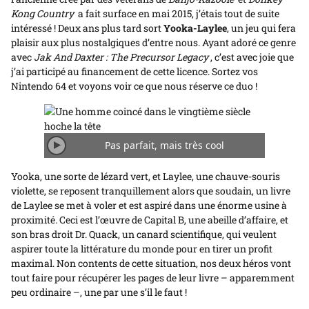
Kong Country
a fait surface en mai 2015, j’étais tout de suite
intéressé ! Deux ans plus tard sort
Yooka-Laylee
, un jeu qui fera
plaisir aux plus nostalgiques d’entre nous. Ayant adoré ce genre
avec
Jak And Daxter : The Precursor Legacy
, c’est avec joie que
j’ai participé au financement de cette licence. Sortez vos
Nintendo 64 et voyons voir ce que nous réserve ce duo !
Pas parfait, mais très cool
Jouer/Arrêter
l'animation
Yooka, une sorte de lézard vert, et Laylee, une chauve-souris
violette, se reposent tranquillement alors que soudain, un livre
de Laylee se met à voler et est aspiré dans une énorme usine à
proximité. Ceci est l’œuvre de Capital B, une abeille d’affaire, et
son bras droit Dr. Quack, un canard scientifique, qui veulent
aspirer toute la littérature du monde pour en tirer un profit
maximal. Non contents de cette situation, nos deux héros vont
tout faire pour récupérer les pages de leur livre – apparemment
peu ordinaire –, une par une s’il le faut !