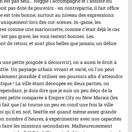
 n'est pas seul… Reggie l'accompagne et l'assiste du
oit pas doté de pouvoirs - en contrepartie, il fait office
e est très bonne, surtout au niveau des expressions
s uniquement lors des cut-scenes. In-game, les
res comme une marionnette, comme c'était déjà le cas
est pas grave, les voix restent bonnes. Les
t de retour, et sont plus belles que jamais, un délice
a une petite poignée à découvrir), on a aussi le droit à
ttle. Un paysage urbain vivant et varié, où l'on peut
alement possible d'utiliser ses pouvoirs afin d'atteindre
tique ! La ville étant découpée en deux parties, on
Cependant, je dois dire que je suis un peu déçu de la
 assez petite comparée à Empire City ou New Marais (les
 fait que j'ai tourné un peu en rond une fois la ville
oi qu'il en soit, Seattle est quand même assez grande
on nombre d'heures, à expérimenter avec nos capacités
ou faire les missions secondaires. Malheureusement