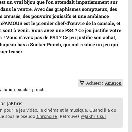
est un vrai bijou que l'on attendait impatiemment sur
 a dans le ventre. Avec des graphismes somptueux, des
s creusés, des pouvoirs jouissifs et une ambiance
'inFAMOUS est le premier chef-d'œuvre de la console, et
 sont à venir. Vous avez une PS4 ? Ce jeu justifie votre
n
! Vous n'avez pas de PS4 ? Ce jeu justifie son achat,
chapeau bas à Sucker Punch, qui ont réalisé un jeu qui
ier teaser.
Acheter :
Amazon
ystation
sucker punch
par
JaKhris
n pour le jeu vidéo, le cinéma et la musique. Quand il a du
ique sous le pseudo
Chronoise
. Retrouvez
@JaKhris sur