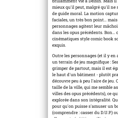
brillamment vie à Delsin. Mais il
mieux qu'il peut, malgré qu'il ne s
de guide moral. La motion captur
faciales, un très bon point… mai
personnages agitent leur mâchoi
dans les opus précédents. Bon… c'
cinématiques style comic book son
exquis.
Outre les personnages (et il y en 
un terrain de jeu magnifique : Sea
grimper de partout, mais il est ég
le haut d'un bâtiment - plutôt pra
découvre peu à peu l'aire de jeu. 
taille de la ville, qui me semble
villes des opus précédents), ce qui
explorée dans son intégralité. Qu
pour qu'on puisse s'amuser un b
(comprendre : casser du D.U.P.) 