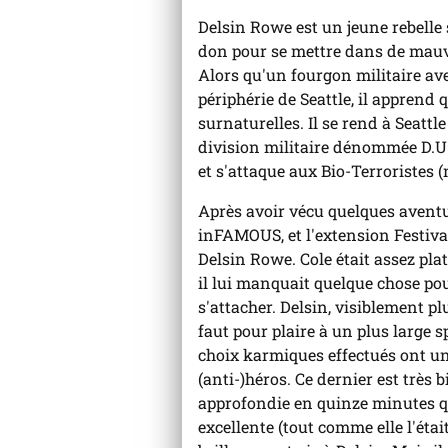
l'an
Delsin Rowe est un jeune rebelle s
don pour se mettre dans de mauva
Alors qu'un fourgon militaire ave
périphérie de Seattle, il apprend 
surnaturelles. Il se rend à Seattl
division militaire dénommée D.U.P
et s'attaque aux Bio-Terroristes
Après avoir vécu quelques avent
inFAMOUS, et l'extension Festiva
Delsin Rowe. Cole était assez plat
il lui manquait quelque chose pou
s'attacher. Delsin, visiblement pl
faut pour plaire à un plus large s
choix karmiques effectués ont une
(anti-)héros. Ce dernier est très 
approfondie en quinze minutes qu
excellente (tout comme elle l'éta