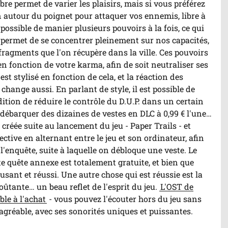
bre permet de varier les plaisirs, mais si vous préférez
in autour du poignet pour attaquer vos ennemis, libre à
s possible de manier plusieurs pouvoirs à la fois, ce qui
il permet de se concentrer pleinement sur nos capacités,
 fragments que l'on récupère dans la ville. Ces pouvoirs
en fonction de votre karma, afin de soit neutraliser ses
est stylisé en fonction de cela, et la réaction des
change aussi. En parlant de style, il est possible de
dition de réduire le contrôle du D.U.P. dans un certain
 débarquer des dizaines de vestes en DLC à 0,99 € l'une…
créée suite au lancement du jeu - Paper Trails - et
ctive en alternant entre le jeu et son ordinateur, afin
l'enquête, suite à laquelle on débloque une veste. Le
te quête annexe est totalement gratuite, et bien que
musant et réussi. Une autre chose qui est réussie est la
ûtante… un beau reflet de l'esprit du jeu.
L'OST de
ble à l'achat
- vous pouvez l'écouter hors du jeu sans
 agréable, avec ses sonorités uniques et puissantes.