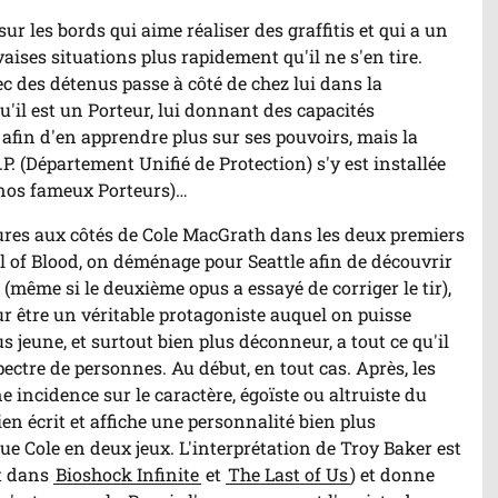
imation
ur les bords qui aime réaliser des graffitis et qui a un
ises situations plus rapidement qu'il ne s'en tire.
c des détenus passe à côté de chez lui dans la
qu'il est un Porteur, lui donnant des capacités
e afin d'en apprendre plus sur ses pouvoirs, mais la
. (Département Unifié de Protection) s'y est installée
 (nos fameux Porteurs)…
ures aux côtés de Cole MacGrath dans les deux premiers
l of Blood, on déménage pour Seattle afin de découvrir
 (même si le deuxième opus a essayé de corriger le tir),
r être un véritable protagoniste auquel on puisse
us jeune, et surtout bien plus déconneur, a tout ce qu'il
pectre de personnes. Au début, en tout cas. Après, les
 incidence sur le caractère, égoïste ou altruiste du
bien écrit et affiche une personnalité bien plus
e Cole en deux jeux. L'interprétation de Troy Baker est
it dans
Bioshock Infinite
et
The Last of Us
) et donne