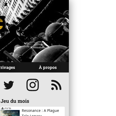
rrivages
À propos
Réseaux
Jeu du mois
Resonance : A Plague
Tale Legacy