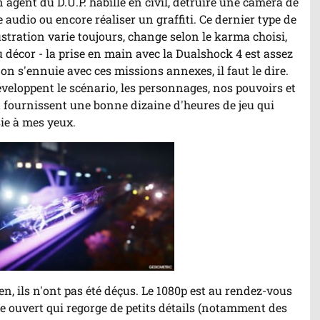
un agent du D.U.P. habillé en civil, détruire une caméra de
 audio ou encore réaliser un graffiti. Ce dernier type de
ustration varie toujours, change selon le karma choisi,
u décor - la prise en main avec la Dualshock 4 est assez
on s'ennuie avec ces missions annexes, il faut le dire.
développent le scénario, les personnages, nos pouvoirs et
et fournissent une bonne dizaine d'heures de jeu qui
ie à mes yeux.
en, ils n'ont pas été déçus. Le 1080p est au rendez-vous
e ouvert qui regorge de petits détails (notamment des