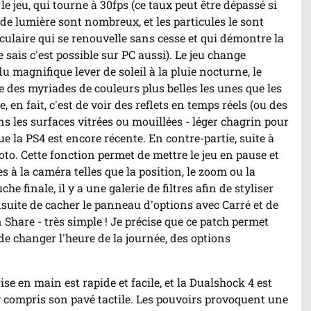
le jeu, qui tourne à 30fps (ce taux peut être dépassé si
s de lumière sont nombreux, et les particules le sont
oculaire qui se renouvelle sans cesse et qui démontre la
e sais c'est possible sur PC aussi). Le jeu change
u magnifique lever de soleil à la pluie nocturne, le
se des myriades de couleurs plus belles les unes que les
 en fait, c'est de voir des reflets en temps réels (ou des
ns les surfaces vitrées ou mouillées - léger chagrin pour
que la PS4 est encore récente. En contre-partie, suite à
to. Cette fonction permet de mettre le jeu en pause et
s à la caméra telles que la position, le zoom ou la
e finale, il y a une galerie de filtres afin de styliser
ensuite de cacher le panneau d'options avec Carré et de
 Share - très simple ! Je précise que ce patch permet
 de changer l'heure de la journée, des options
ise en main est rapide et facile, et la Dualshock 4 est
 y compris son pavé tactile. Les pouvoirs provoquent une