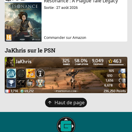
Resonance : A Plague Tale Legacy
Sortie : 27 août 2026
Commander sur Amazon
JaKhris sur le PSN
Retour
Haut de page
en
haut