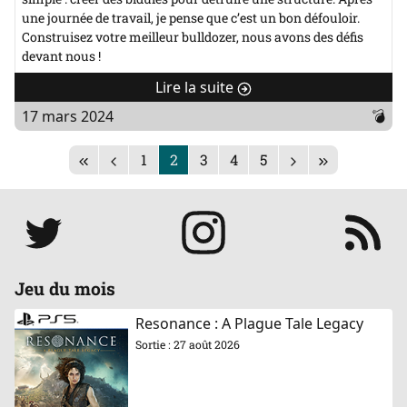
une journée de travail, je pense que c’est un bon défouloir.
Construisez votre meilleur bulldozer, nous avons des défis
devant nous !
Lire la suite
de
"
17 mars 2024
💣
[Test]
P
Abriss"
1
2
3
4
5
a
g
e
Réseaux
s
:
Jeu du mois
Resonance : A Plague Tale Legacy
Sortie : 27 août 2026