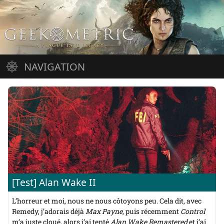
Aller
au
contenu
NAVIGATION
Accueil
Jeux vidéo
Cinéma
Musique
Arrivages
À propos
Accueil
—
derniers
articles
[Test] Alan Wake II
L’horreur et moi, nous ne nous côtoyons peu. Cela dit, avec
Remedy, j’adorais déjà
Max Payne
, puis récemment
Control
m’a juste cloué, alors j’ai tenté
Alan Wake Remastered
et j’ai