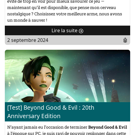
évité de trop en voir pour mieux savourer ce jeu —
maintenant qu’il est disponible, que pense mon cerveau
nostalgique ? Choisissez votre meilleure arme, nous avons
un monde à sauver !
Lire la suite
de
"
2 septembre 2024
🤖
[Test]
Akimbot"
[Test] Beyond Good & Evil : 20th
Anniversary Edition
N’ayant jamais eu l’occasion de terminer
Beyond Good & Evil
à l’époque sur PC, je suis ravi de pouvoir replonger dans cette