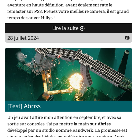
aventure en haute définition, ayant également raté le
remaster sur PS3. Prenez votre meilleure caméra, il est grand
temps de sauver Hillys !
Lire la suite
de
"
28 juillet 2024
📷
[Test]
Beyond
Good
&
Evil
:
20th
Anniversary
Edition"
[Test] Abriss
Un jeu avait attiré mon attention en septembre, et avec sa
sortie sur consoles, j’ai pu mettre la main sur
Abriss
,
développé par un studio nommé Randwerk. La promesse est
simple : créer des bidules pour détruire une structure. Après