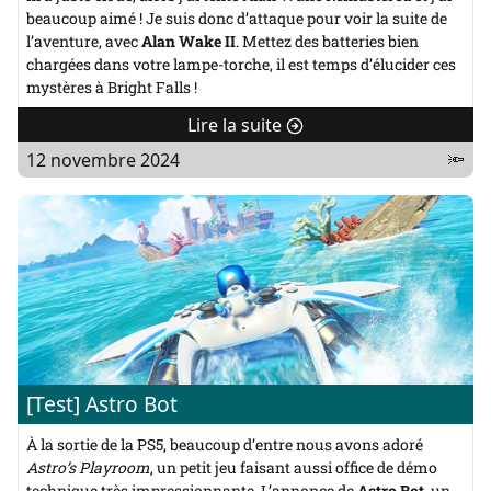
beaucoup aimé ! Je suis donc d’attaque pour voir la suite de
l’aventure, avec
Alan Wake II
. Mettez des batteries bien
chargées dans votre lampe-torche, il est temps d’élucider ces
mystères à Bright Falls !
Lire la suite
de
"
12 novembre 2024
🔦
[Test]
Alan
Wake
II"
[Test] Astro Bot
À la sortie de la PS5, beaucoup d’entre nous avons adoré
Astro’s Playroom
, un petit jeu faisant aussi office de démo
technique très impressionnante. L’annonce de
Astro Bot
, un