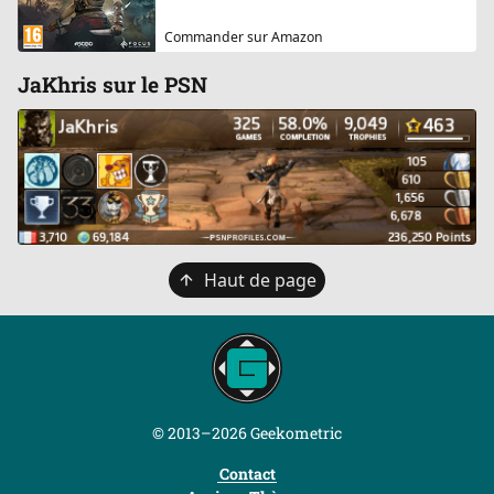
Commander sur Amazon
JaKhris sur le PSN
Retour
Haut de page
en
haut
© 2013–2026 Geekometric
Contact